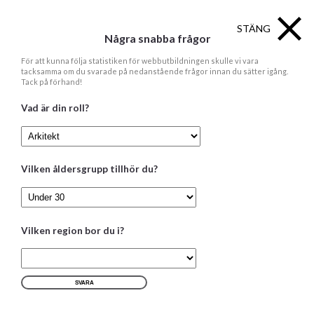
STÄNG
Några snabba frågor
För att kunna följa statistiken för webbutbildningen skulle vi vara
tacksamma om du svarade på nedanstående frågor innan du sätter igång.
Tack på förhand!
Vad är din roll?
Utbildningsdelar
Nedan finner du en lista och beskrivning över alla
Vilken åldersgrupp tillhör du?
ingående delar av webbutbildningen. Vissa
utbildningsdelar innehåller flera sidor. Varje
utbildningsmodul tar cirka 20-40 minuter att gå igenom.
Läs om utbildningsdelarna
Vilken region bor du i?
1
Miljömål och drivkrafter
2
Systemgränser och livscykelanalys
3
Roller och ansvar i byggprocessen
SVARA
4
Ekonomiska grunder för
lågenergibyggnader